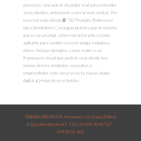
procesos, sino que te da poder real para entender
a tus clientes, anticiparte y cerrar más ventas. Por
eso creé este ebook:📘 “20 Prompts Poderosos
para Vendedores”, una guía práctica que te enseña
qué es un prompt, cómo estructurarlo y cómo
aplicarlo para vender con estrategia, empatía y
datos. Incluye ejemplos, casos reales y un
framework visual que podrás usar desde hoy
mismo.Si eres vendedor, consultor o
emprendedor, este recurso es tu nuevo aliado
digital. 👉 Haz clic en el botón...
SABANA KREATIVOS: Amazonas y la Granja Edificio
El Ejecutivo 6to piso EC 170135 099 8046 527 -
099 8331 402