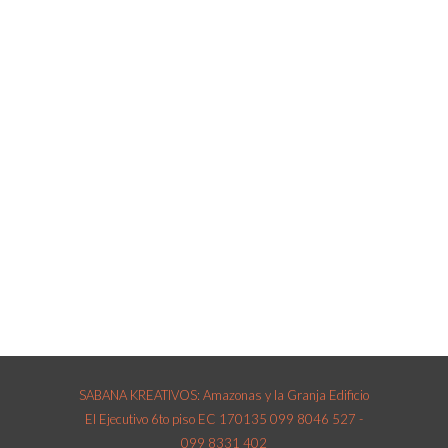
SABANA KREATIVOS: Amazonas y la Granja Edificio
El Ejecutivo 6to piso EC 170135 099 8046 527 -
099 8331 402