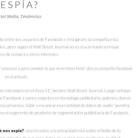
ESPÍA?
cial Media
,
Tendencias
ido entre los usuarios de Facebook e Instagram, la compañía está
s, pero según el Wall Street Journal no es esa la manera en que
os de compra y otros intereses.
r anuncios o para cambiar lo que ve en News Feed”, dice la compañía Facebook
en el artículo.
 ser extranjero en el Área 51”, declaro Wall Street Journal. Luego señalan
 Facebook y varios expertos en tecnología publicitaria, quienes citaron
e escucharnos. Subir y escanear esa cantidad de datos de audio “pondría
ce el ex gerente de producto de segmentación publicitaria de Facebook,
k nos espíe?
, una invasión a la privacidad está sobre el límite de lo
con el hecho de que esos datos se usaron para moldear la realidad.