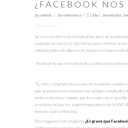
¿FACEBOOK NOS 
By
admin
No comments
1 like
Novedades
,
So
Se creía una teoría de conspiración, pero se ha extend
espiando en nuestros micrófonos para orientar anuncio
obtienen datos de algunos de nuestros comportamient
“Facebook no usa el micrófono de su teléfono para informa
“Sí, claro, y el gobierno jura que no mantiene a ningún
que se pusieron en contacto con antiguos empleados de
motivos técnicos y legales por los cuales no es posibl
al máximo incluso los supercomputadores de la NSA” di
Antonio García Martínez.
Pero hagamos esta pregunta
¿Es grave que Faceboo
políticamente correcto, el caso genera un desacuerdo 