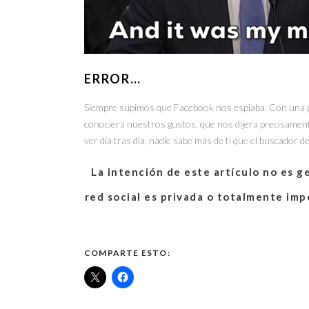
ERROR…
Siempre supimos que Facebook nos espiaba. Con una pe
conociera nuestros gustos, que nos dijera precisament
ver día tras día, nadie sabe más de ti que el buscador 
La intención de este artículo no es 
red social es privada o totalmente im
COMPARTE ESTO: