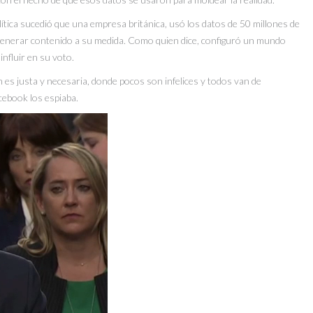
tica sucedió que una empresa británica, usó los datos de 50 millones de
generar contenido a su medida. Como quien dice, configuró un mundo
nfluir en su voto.
n es justa y necesaria, donde pocos son infelices y todos van de
cebook los espiaba.