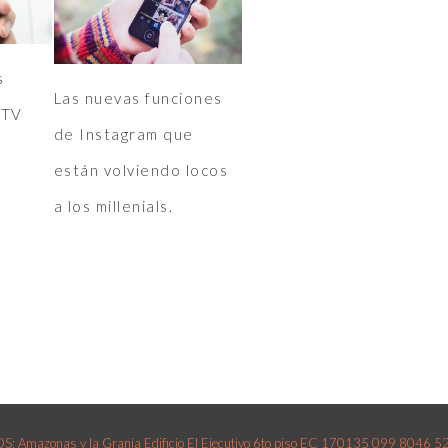
s
Las nuevas funciones
GTV
de Instagram que
están volviendo locos
a los millenials.
 Amazonas y la Granja Edificio El Ejecutivo 6to piso EC 170135 099 8046 