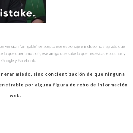
rversión “amigable” se aceptó ese espionaje e incluso nos agradó que
e lo que queríamos oír, ese amigo que sabe lo que necesitas escuchar y
de Google y Facebook.
generar miedo, sino concientización de que ninguna
penetrable por alguna figura de robo de información
web.