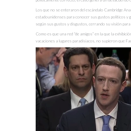
Los que no se enteraron del escándalo Cambridge Analí
estadounidenses para conocer sus gustos políticos y 
según sus gustos y disgustos, cerrando su visión para i
Como es que una red “de amigos” en la que la exhibició
vacaciones a lugares paradisiacos, no supieron que Fa