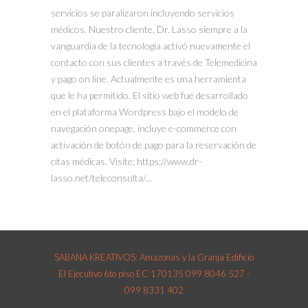
servicios se paralizaron incluyendo servicios
médicos. Nuestro cliente, Dr. Lasso siempre a la
vanguardia de la tecnología activó nuevamente el
contacto con sus clientes a través de Telemedicina
y pago on line. Actualmente es una herramienta
que le ha permitido. El sitio web fue desarrollado
en el plataforma Wordpress bajo el modelo de
navegación onepage, incluye e-commerce con
activación de botón de pago para la reservación de
citas médicas. Visite: https://www.dr-
lasso.net/teleconsulta/...
SABANA KREATIVOS: Amazonas y la Granja Edificio
El Ejecutivo 6to piso EC 170135 099 8046 527 -
099 8331 402