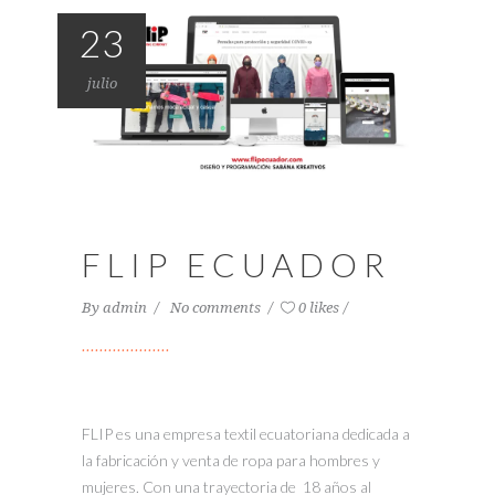
23
julio
FLIP ECUADOR
By
admin
No comments
0 likes
FLIP es una empresa textil ecuatoriana dedicada a
la fabricación y venta de ropa para hombres y
mujeres. Con una trayectoria de 18 años al