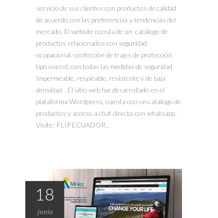
servicio de sus clientes con productos de calidad
de acuerdo con las preferencias y tendencias del
mercado. El website consta de un catálogo de
productos relacionados con seguridad
ocupacional, confección de trajes de protección
tipo overol, con todas las medidas de seguridad.
Impermeable, respirable, resistente y de baja
densidad. . El sitio web fue desarrollado en el
plataforma Wordpress, cuenta con un catálogo de
productos y acceso a chat directo con whatsapp.
Visite: FLIP ECUADOR...
18
junio