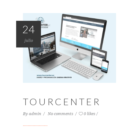
24
julio
TOURCENTER
By
admin
No comments
0 likes