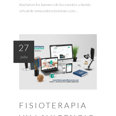
diseñaron los banners de los eventos y tienda
virtual de www.colecccionistaec.com....
27
julio
FISIOTERAPIA