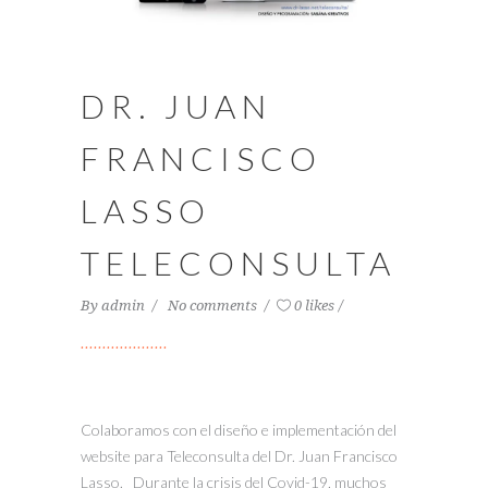
DR. JUAN
FRANCISCO
LASSO
TELECONSULTA
By
admin
No comments
0 likes
Colaboramos con el diseño e implementación del
website para Teleconsulta del Dr. Juan Francisco
Lasso. Durante la crisis del Covid-19, muchos