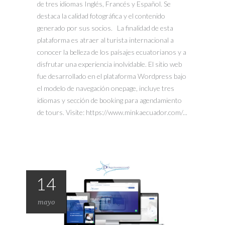
de tres idiomas Inglés, Francés y Español. Se
destaca la calidad fotográfica y el contenido
generado por sus socios. La finalidad de esta
plataforma es atraer al turista internacional a
conocer la belleza de los paísajes ecuatorianos y a
disfrutar una experiencia inolvidable. El sitio web
fue desarrollado en el plataforma Wordpress bajo
el modelo de navegación onepage, incluye tres
idiomas y sección de booking para agendamiento
de tours. Visite: https://www.minkaecuador.com/...
14
mayo