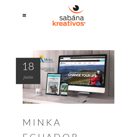
18
junio
MINKA
ECUADOR