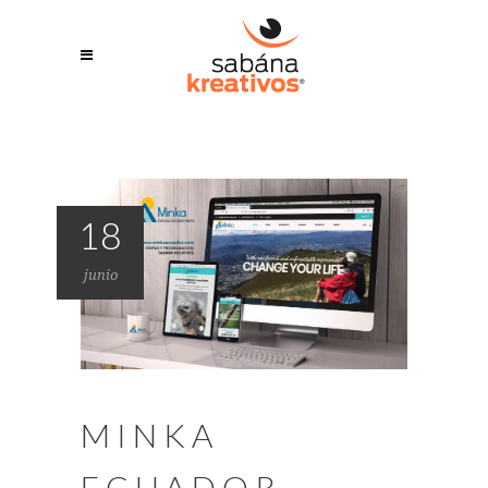
18
junio
MINKA
ECUADOR