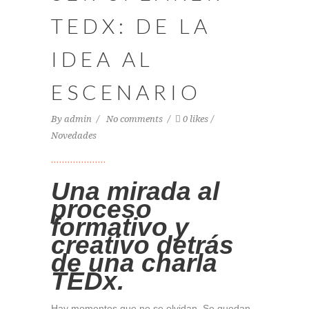
TEDX: DE LA
IDEA AL
ESCENARIO
By
admin
No comments
0 likes
Novedades
Una mirada al
proceso
formativo y
creativo detrás
de una charla
TEDx.
Hay momentos que no se olvidan. Se quedan.