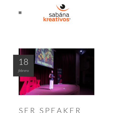
18
febrero
SER SPEAKER