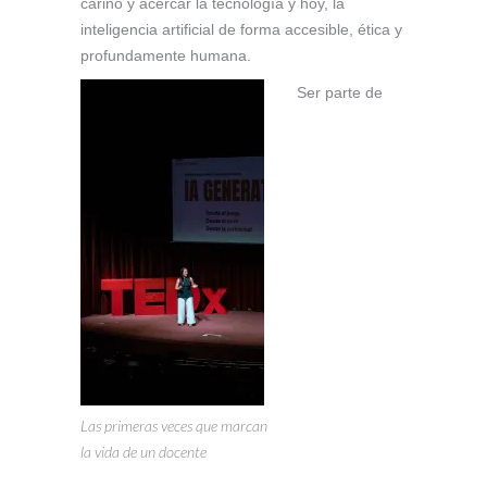
cariño y acercar la tecnología y hoy, la
inteligencia artificial de forma accesible, ética y
profundamente humana.
Ser parte de
Las primeras veces que marcan
la vida de un docente