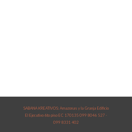
SEGUIMIENTO
DE
PROYECTOS
Asesoría a nuestros
clientes desde el inicio
hasta el final de sus
proyectos.
SABANA KREATIVOS: Amazonas y la Granja Edificio
El Ejecutivo 6to piso EC 170135 099 8046 527 -
099 8331 402