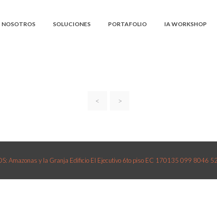
NOSOTROS
SOLUCIONES
PORTAFOLIO
IA WORKSHOP
<
>
 Amazonas y la Granja Edificio El Ejecutivo 6to piso EC 170135 099 8046 