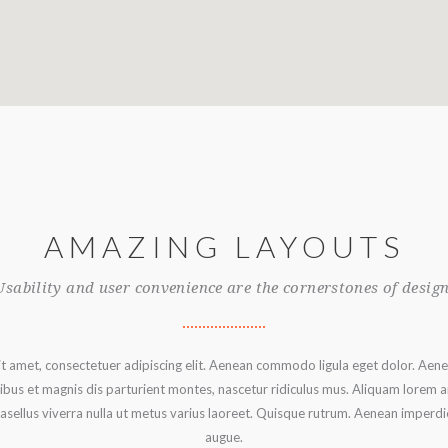
AMAZING LAYOUTS
Usability and user convenience are the cornerstones of design
t amet, consectetuer adipiscing elit. Aenean commodo ligula eget dolor. Aen
s et magnis dis parturient montes, nascetur ridiculus mus. Aliquam lorem an
Phasellus viverra nulla ut metus varius laoreet. Quisque rutrum. Aenean imperdiet
augue.