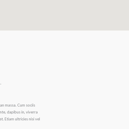
.
ean massa. Cum sociis
te, dapibus in, viverra
. Etiam ultricies nisi vel