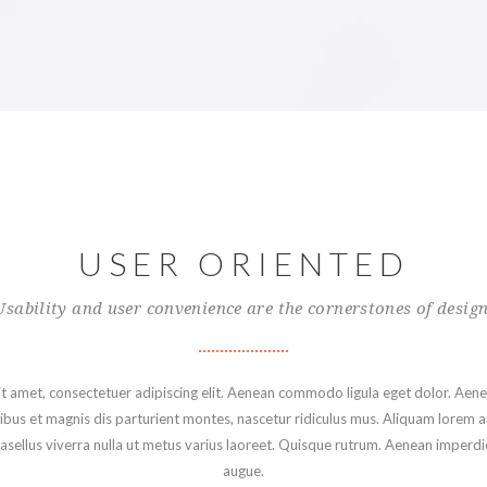
USER ORIENTED
Usability and user convenience are the cornerstones of design
t amet, consectetuer adipiscing elit. Aenean commodo ligula eget dolor. Aen
s et magnis dis parturient montes, nascetur ridiculus mus. Aliquam lorem an
Phasellus viverra nulla ut metus varius laoreet. Quisque rutrum. Aenean imperdiet
augue.