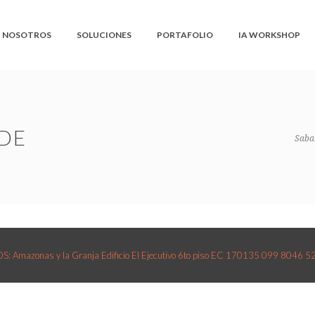
NOSOTROS
SOLUCIONES
PORTAFOLIO
IA WORKSHOP
DE
Saba
 Amazonas y la Granja Edificio El Ejecutivo 6to piso EC 170135 099 8046 