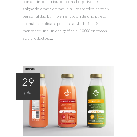
con distintos atributos, con el objetivo de
asignarle a cada empaque su respectivo sabor y
personalidad La implementación de una paleta
cromática sólida le permite a BEER BITES
mantener una unidad gráfica al 100% en todos
sus productos....
29
julio