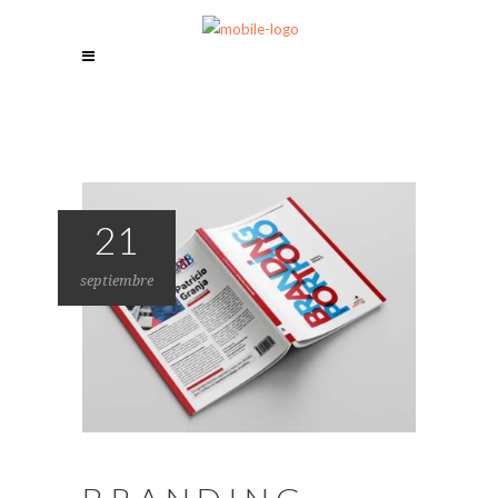
21
septiembre