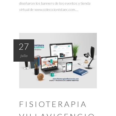
diseñaron los banners de los eventos y tienda
virtual de www.colecccionistaec.com....
27
julio
FISIOTERAPIA