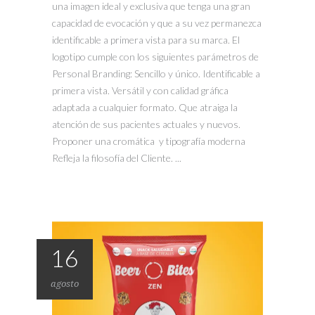
una imagen ideal y exclusiva que tenga una gran
capacidad de evocación y que a su vez permanezca
identificable a primera vista para su marca. El
logotipo cumple con los siguientes parámetros de
Personal Branding: Sencillo y único. Identificable a
primera vista. Versátil y con calidad gráfica
adaptada a cualquier formato. Que atraiga la
atención de sus pacientes actuales y nuevos.
Proponer una cromática y tipografía moderna
Refleja la filosofía del Cliente. ...
16
agosto