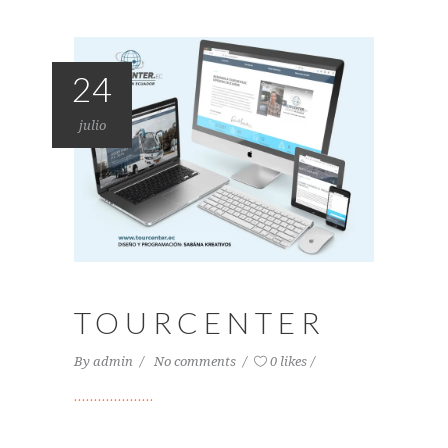
24
julio
TOURCENTER
By
admin
No comments
0 likes