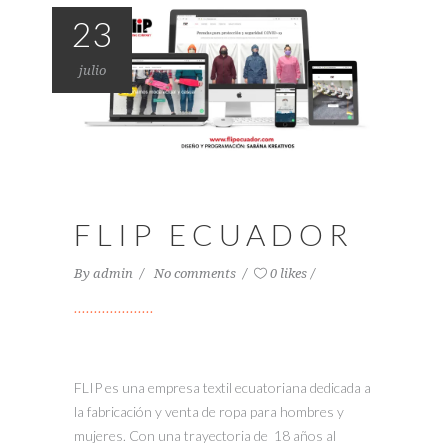
23
julio
FLIP ECUADOR
By
admin
No comments
0 likes
FLIP es una empresa textil ecuatoriana dedicada a
la fabricación y venta de ropa para hombres y
mujeres. Con una trayectoria de 18 años al