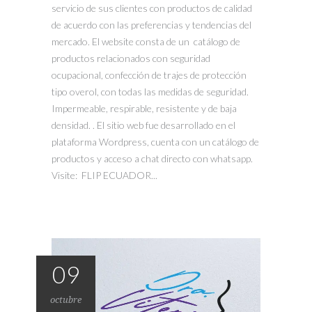
servicio de sus clientes con productos de calidad
de acuerdo con las preferencias y tendencias del
mercado. El website consta de un catálogo de
productos relacionados con seguridad
ocupacional, confección de trajes de protección
tipo overol, con todas las medidas de seguridad.
Impermeable, respirable, resistente y de baja
densidad. . El sitio web fue desarrollado en el
plataforma Wordpress, cuenta con un catálogo de
productos y acceso a chat directo con whatsapp.
Visite: FLIP ECUADOR...
09
octubre