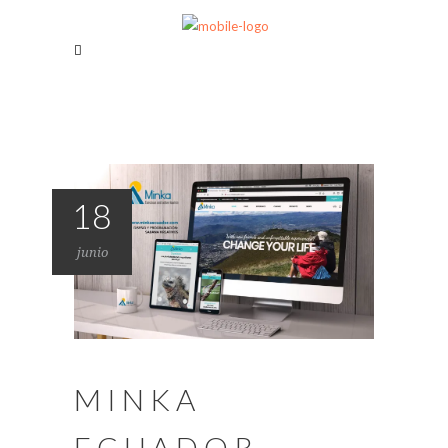
18
junio
MINKA
ECUADOR