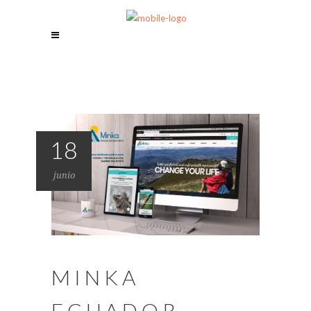
18
junio
MINKA
ECUADOR