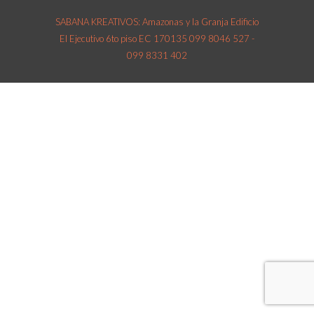
SABANA KREATIVOS: Amazonas y la Granja Edificio
El Ejecutivo 6to piso EC 170135 099 8046 527 -
099 8331 402