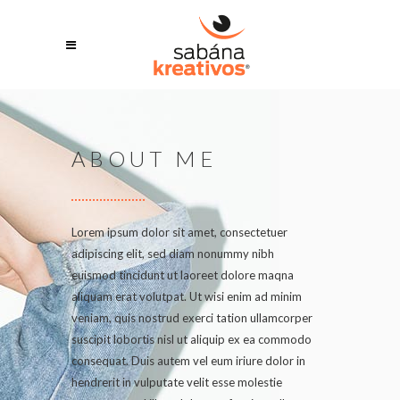
ABOUT ME
Lorem ipsum dolor sit amet, consectetuer
adipiscing elit, sed diam nonummy nibh
euismod tincidunt ut laoreet dolore maqna
aliquam erat volutpat. Ut wisi enim ad minim
veniam, quis nostrud exerci tation ullamcorper
suscipit lobortis nisl ut aliquip ex ea commodo
consequat. Duis autem vel eum iriure dolor in
hendrerit in vulputate velit esse molestie