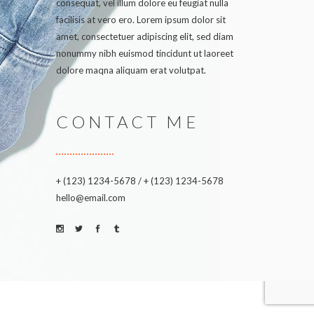
consequat, vel illum dolore eu feugiat nulla
facilisis at vero ero. Lorem ipsum dolor sit
amet, consectetuer adipiscing elit, sed diam
nonummy nibh euismod tincidunt ut laoreet
dolore maqna aliquam erat volutpat.
CONTACT ME
+ (123) 1234-5678 / + (123) 1234-5678
hello@email.com