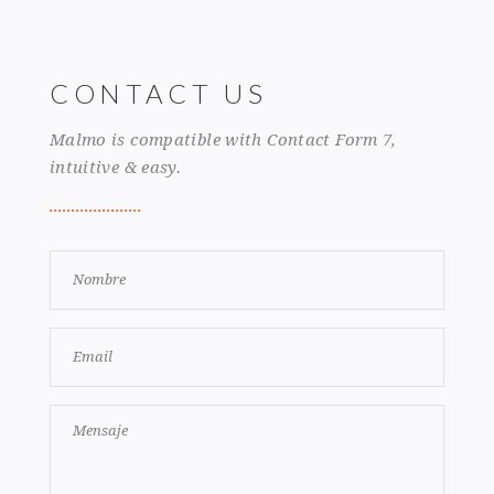
CONTACT US
Malmo is compatible with Contact Form 7,
intuitive & easy.