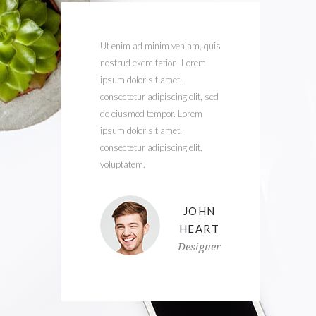
Ut enim ad minim veniam, quis
nostrud exercitation. Lorem
ipsum dolor sit amet,
consectetur adipiscing elit, sed
do eiusmod tempor. Lorem
ipsum dolor sit amet,
consectetur adipiscing elit.
voluptatem.
JOHN
HEART
Designer