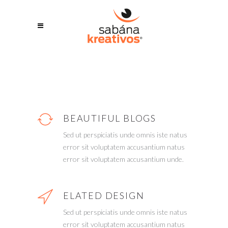
BEAUTIFUL BLOGS
Sed ut perspiciatis unde omnis iste natus
error sit voluptatem accusantium natus
error sit voluptatem accusantium unde.
ELATED DESIGN
Sed ut perspiciatis unde omnis iste natus
error sit voluptatem accusantium natus