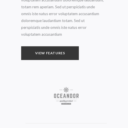
voluptatem accusantium doloremque laudantium,
totam rem aperiam. Sed ut perspiciatis unde
omnis iste natus error voluptatem accusantium
doloremque laudantium totam. Sed ut
perspiciatis unde omnis iste natus error
voluptatem accusantium
VIEW FEATURES