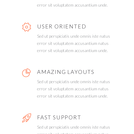
error sit voluptatem accusantium unde.
USER ORIENTED
Sed ut perspiciatis unde omnis iste natus
error sit voluptatem accusantium natus
error sit voluptatem accusantium unde.
AMAZING LAYOUTS
Sed ut perspiciatis unde omnis iste natus
error sit voluptatem accusantium natus
error sit voluptatem accusantium unde.
FAST SUPPORT
Sed ut perspiciatis unde omnis iste natus