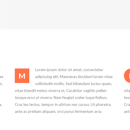
Lorem ipsum dolor sit amet, consectetur
M
ae
adipiscing elit. Maecenas tincidunt lorem vitae
m,
sollicitudin mollis. Sed bibendum luctus quam,
vitae blandit metus viverra ut. Curabitur sagittis pellen
vit
tesque eros ut viverra. Nam feugiat sceler isque finibus.
tes
a,
Cras leo lectus, tempor in ultrices nec cursus. Ut pharetra,
Cra
ante ac pretium aliquam, orci purus fermentum arcu
ant