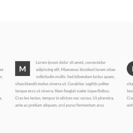
Lorem ipsum dolor sit amet, consectetur
M
ae
adipiscing elit. Maecenas tincidunt lorem vitae
m,
sollicitudin mollis. Sed bibendum luctus quam,
vitae blandit metus viverra ut. Curabitur sagittis pellen
vit
tesque eros ut viverra. Nam feugiat sceler isque finibus.
tes
a,
Cras leo lectus, tempor in ultrices nec cursus. Ut pharetra,
Cra
ante ac pretium aliquam, orci purus fermentum arcu
ant