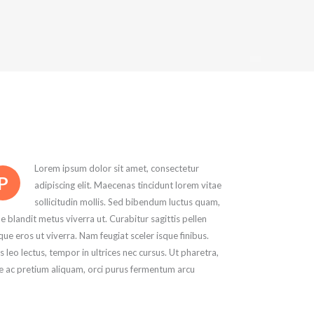
Lorem ipsum dolor sit amet, consectetur
P
adipiscing elit. Maecenas tincidunt lorem vitae
sollicitudin mollis. Sed bibendum luctus quam,
ae blandit metus viverra ut. Curabitur sagittis pellen
que eros ut viverra. Nam feugiat sceler isque finibus.
s leo lectus, tempor in ultrices nec cursus. Ut pharetra,
e ac pretium aliquam, orci purus fermentum arcu