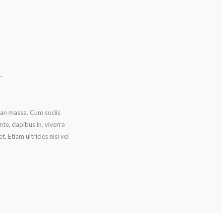
.
ean massa. Cum sociis
te, dapibus in, viverra
. Etiam ultricies nisi vel