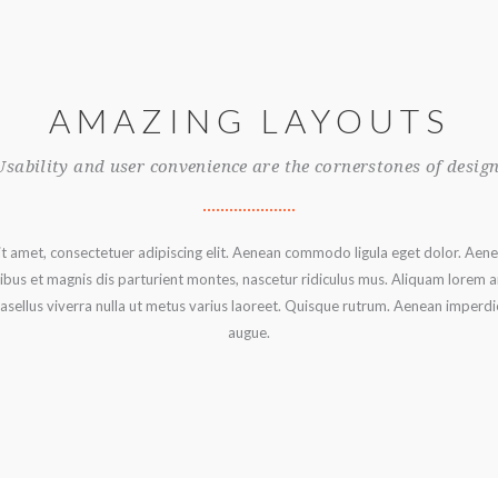
AMAZING LAYOUTS
Usability and user convenience are the cornerstones of design
t amet, consectetuer adipiscing elit. Aenean commodo ligula eget dolor. Aen
s et magnis dis parturient montes, nascetur ridiculus mus. Aliquam lorem an
Phasellus viverra nulla ut metus varius laoreet. Quisque rutrum. Aenean imperdiet
augue.