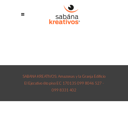
SABANA KREATIVOS: Amazonas y la Granja Edificio
El Ejecutivo 6to piso EC 170135 099 8046 527 -
099 8331 402