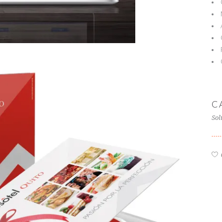
C
Sol