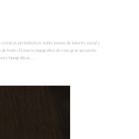
y crónicas periodísticas sobre temas de interés social y
 de texto. El marco tipográfico de este gran proyecto
es tipográficas....