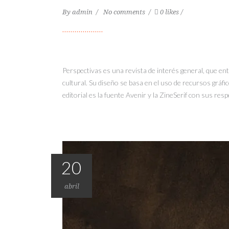
By
admin
No comments
0 likes
Perspectivas es una revista de interés general, que ent
cultural. Su diseño se basa en el uso de recursos gráfi
editorial es la fuente Avenir y la ZineSerif con sus res
20
abril