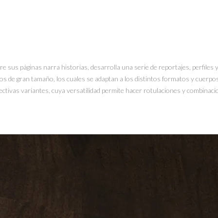
re sus páginas narra historias, desarrolla una serie de reportajes, perfiles 
cos de gran tamaño, los cuales se adaptan a los distintos formatos y cuerpos
pectivas variantes, cuya versatilidad permite hacer rotulaciones y combinacion