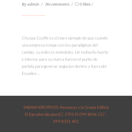
By
admin
No comments
0 likes
Chuspa Cooffe es el claro ejemplo de que cuando
una empresa rompe con los paradigmas del
cambio, su éxito es inmediato. Un rediseño fuerte
e intenso para su marca fueron el punto de
partida para generar negocios dentro y fuera del
Ecuador....
SABANA KREATIVOS: Amazonas y la Granja Edificio
El Ejecutivo 6to piso EC 170135 099 8046 527 -
099 8331 402