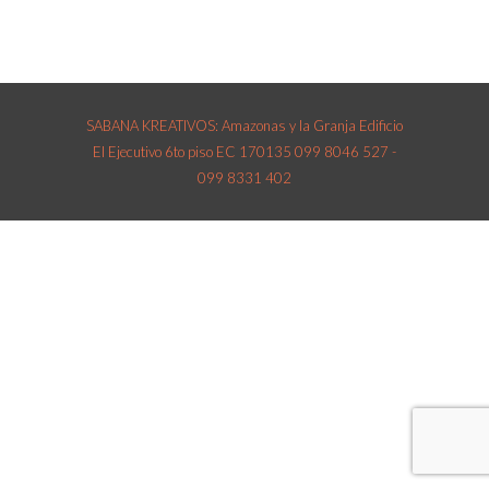
SABANA KREATIVOS: Amazonas y la Granja Edificio
El Ejecutivo 6to piso EC 170135 099 8046 527 -
099 8331 402