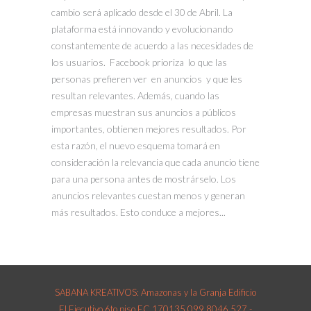
cambio será aplicado desde el 30 de Abril. La
plataforma está innovando y evolucionando
constantemente de acuerdo a las necesidades de
los usuarios. Facebook prioriza lo que las
personas prefieren ver en anuncios y que les
resultan relevantes. Además, cuando las
empresas muestran sus anuncios a públicos
importantes, obtienen mejores resultados. Por
esta razón, el nuevo esquema tomará en
consideración la relevancia que cada anuncio tiene
para una persona antes de mostrárselo. Los
anuncios relevantes cuestan menos y generan
más resultados. Esto conduce a mejores...
SABANA KREATIVOS: Amazonas y la Granja Edificio
El Ejecutivo 6to piso EC 170135 099 8046 527 -