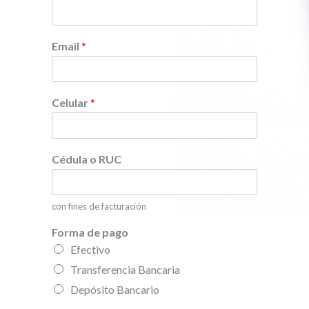
b
l
r
l
e
i
d
Email
*
o
s
Celular
*
Cédula o RUC
con fines de facturación
Forma de pago
Efectivo
Transferencia Bancaria
Depósito Bancario