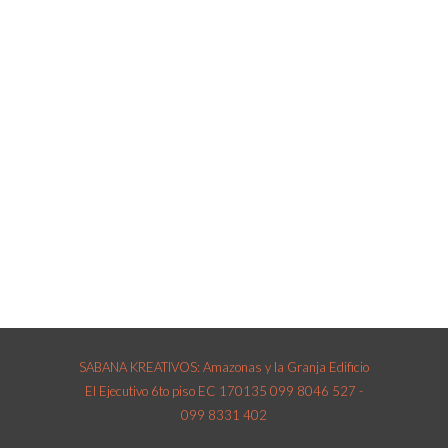
SEGUIMIENTO
DE
PROYECTOS
Asesoría a nuestros
clientes desde el inicio
hasta el final de sus
proyectos.
SABANA KREATIVOS: Amazonas y la Granja Edificio
El Ejecutivo 6to piso EC 170135 099 8046 527 -
099 8331 402