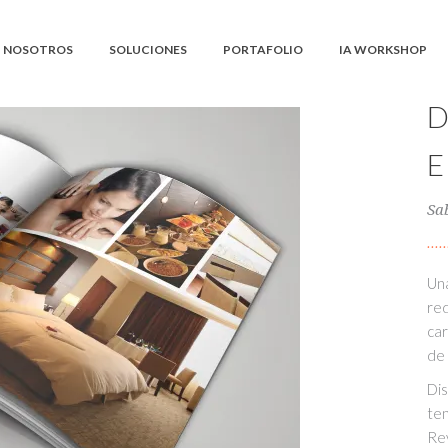
NOSOTROS
SOLUCIONES
PORTAFOLIO
IA WORKSHOP
Sa
Una
red
car
de 
Di
ten
Rev