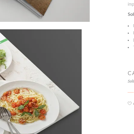
imp
So
C
Sol