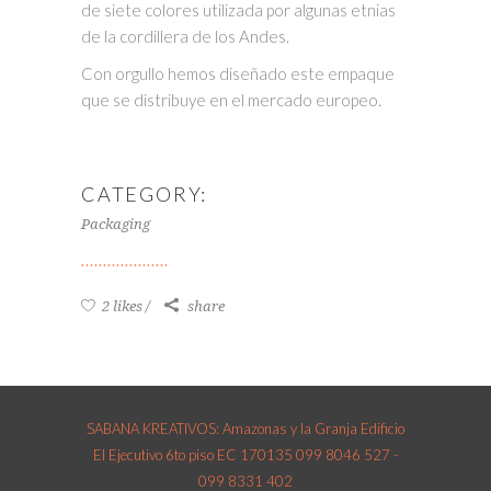
de siete colores utilizada por algunas etnias
de la cordillera de los Andes.
Con orgullo hemos diseñado este empaque
que se distribuye en el mercado europeo.
CATEGORY:
Packaging
2 likes
share
SABANA KREATIVOS: Amazonas y la Granja Edificio
El Ejecutivo 6to piso EC 170135 099 8046 527 -
099 8331 402