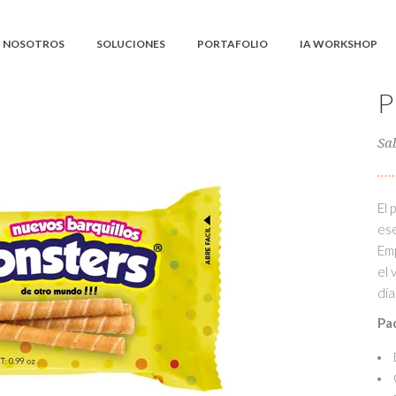
NOSOTROS
SOLUCIONES
PORTAFOLIO
IA WORKSHOP
Sa
El 
ese
Emp
el 
día
Pa