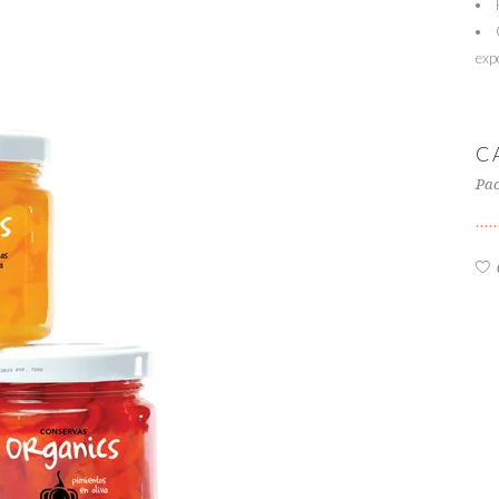
exp
C
Pac