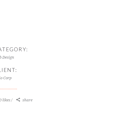
ATEGORY:
 Design
LIENT:
lo Corp
0 likes
share