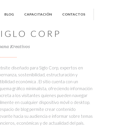
BLOG
CAPACITACIÓN
CONTACTOS
SIGLO CORP
bana Kreativos
site diseñado para Siglo Corp, expertos en
ernanza, sostenibilidad, estructuración y
tibilidad económica . El sitio cuenta con un
uema gráfico minimalista, ofreciendo información
creta a los visitantes quienes pueden navegar
ilmente en cualquier dispositivo móvil o desktop.
espacio de blog permite crear contenido
evante hacia su audiencia e informar sobre temas
ancieros, económicas y de actualidad del país.