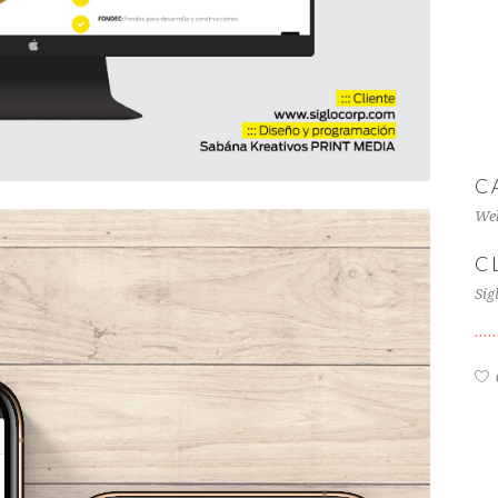
C
Web
C
Sig