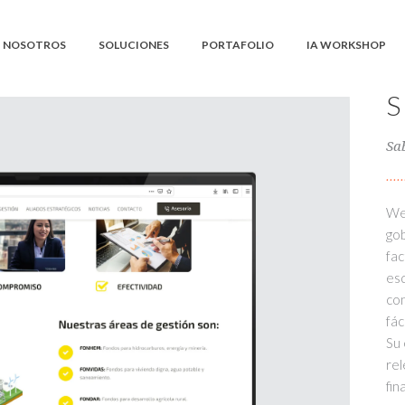
NOSOTROS
SOLUCIONES
PORTAFOLIO
IA WORKSHOP
Sa
Web
gob
fac
esq
con
fác
Su 
rel
fin