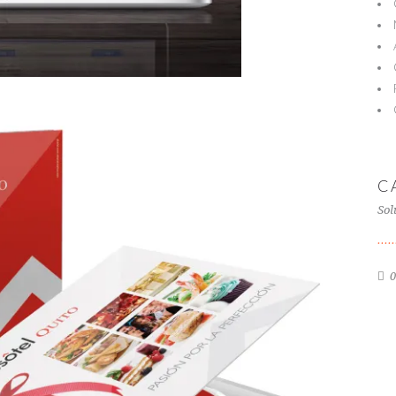
C
Sol
0