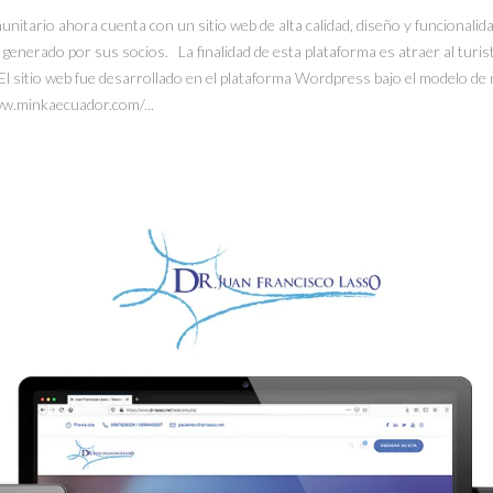
tario ahora cuenta con un sitio web de alta calidad, diseño y funcionalidad
o generado por sus socios. La finalidad de esta plataforma es atraer al turist
. El sitio web fue desarrollado en el plataforma Wordpress bajo el modelo de
ww.minkaecuador.com/...