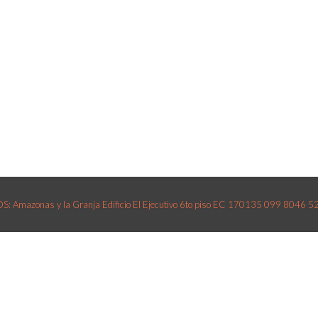
 Amazonas y la Granja Edificio El Ejecutivo 6to piso EC 170135 099 8046 