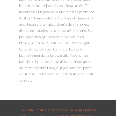
llenarte de las mejores ideas e inspiración. Te
mostramos un poco de lo que te estás perdiendo
Abstract Temporada 1 y 2 Explora el campo de la
arquitectura, cromática, diseño de interiores,
diseño de juguetes, arte, fotografía y diseño. Sus
protagonistas, grandes creativos actuales.
https://youtu.be/PHXxKZkeFmc Tales by light
Serie patrocinada por Canon te llevará al
facinante mundo de la fotografía. Alucinantes
paisajes e increibles fotógrafos nos inspiran con
su impresionante trabajo. ¿Qué tan dificil puede
ser tomar una fotografía? Disfrútala y cautívate
con su...
SABANA KREATIVOS: Amazonas y la Granja Edificio