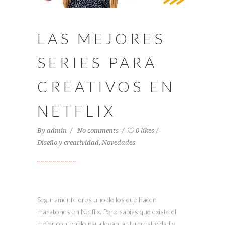
LAS MEJORES
SERIES PARA
CREATIVOS EN
NETFLIX
By
admin
No comments
0 likes
Diseño y creatividad
,
Novedades
Seguramente eres uno de los que hacen
maratones en Netflix. Pero sabías que existe el
mejor contenido para levantar tu creatividad y