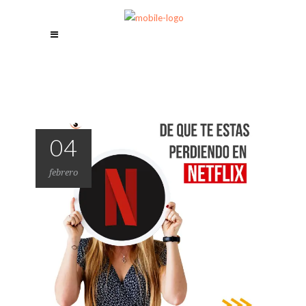
04
febrero