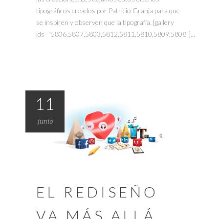
tipográficos creados por Patricio Granja para que
se inspiren y observen que la tipografía. [gallery
ids="5806,5807,5803,5812,5811,5810,5809,5808"]...
11
junio
EL REDISEÑO
VA MÁS ALLÁ