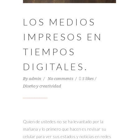
LOS MEDIOS
IMPRESOS EN
TIEMPOS
DIGITALES.
By
admin
No comments
5 likes
Diseño y creatividad
Quien de ustedes no se ha levantado por la
mañana y lo primero que hacen es revisar su
celular para ver sus estados y noticias en redes