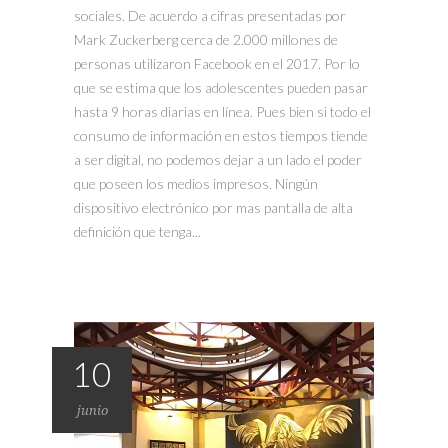
sociales. De acuerdo a cifras presentadas por
Mark Zuckerberg cerca de 2.000 millones de
personas utilizaron Facebook en el 2017. Por lo
que se estima que los adolescentes pueden pasar
hasta 9 horas diarias en línea. Pues bien si todo el
consumo de información en estos tiempos tiende
a ser digital, no podemos dejar a un lado el poder
que poseen los medios impresos. Ningún
dispositivo electrónico por mas pantalla de alta
definición que tenga...
10
junio