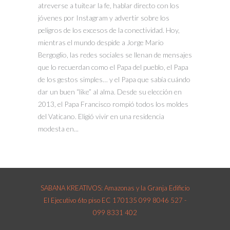
atreverse a tuitear la fe, hablar directo con los
jóvenes por Instagram y advertir sobre los
peligros de los excesos de la conectividad. Hoy,
mientras el mundo despide a Jorge Mario
Bergoglio, las redes sociales se llenan de mensajes
que lo recuerdan como el Papa del pueblo, el Papa
de los gestos simples… y el Papa que sabía cuándo
dar un buen “like” al alma. Desde su elección en
2013, el Papa Francisco rompió todos los moldes
del Vaticano. Eligió vivir en una residencia
modesta en...
SABANA KREATIVOS: Amazonas y la Granja Edificio
El Ejecutivo 6to piso EC 170135 099 8046 527 -
099 8331 402