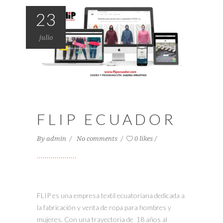
23
julio
FLIP ECUADOR
By
admin
No comments
0 likes
FLIP es una empresa textil ecuatoriana dedicada a
la fabricación y venta de ropa para hombres y
mujeres. Con una trayectoria de 18 años al