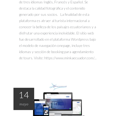
de tres idiomas Inglés, Francés y Español. Se
destaca la calidad fotográfica y el contenido
generado por sus socios. La finalidad de esta
plataforma es atraer al turista internacional a
conocer la belleza de los paísajes ecuatorianos y a
disfrutar una experiencia inolvidable. El sitio web
fue desarrollado en el plataforma Wordpress bajo
el modelo de navegación onepage, incluye tres
idiomas y sección de booking para agendamiento
de tours. Visite: https://www.minkaecuador.com/...
14
mayo