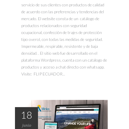
servicio de sus clientes con productos de calidad
de acuerdo con las preferencias y tendencias del
mercado. El website consta de un catálogo de
productos relacionados con seguridad
ocupacional, confección de trajes de protección
tipo overol, con todas las medidas de seguridad.
Impermeable, respirable, resistente y de baja
densidad. . El sitio web fue desarrollado en el
plataforma Wordpress, cuenta con un catálogo de
productos y acceso a chat directo con whatsapp.
Visite: FLIP ECUADOR...
18
junio