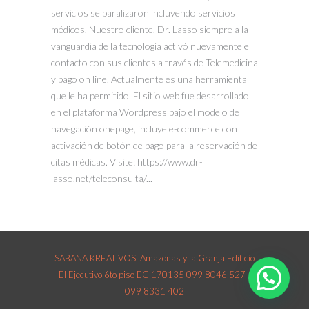
servicios se paralizaron incluyendo servicios
médicos. Nuestro cliente, Dr. Lasso siempre a la
vanguardia de la tecnología activó nuevamente el
contacto con sus clientes a través de Telemedicina
y pago on line. Actualmente es una herramienta
que le ha permitido. El sitio web fue desarrollado
en el plataforma Wordpress bajo el modelo de
navegación onepage, incluye e-commerce con
activación de botón de pago para la reservación de
citas médicas. Visite: https://www.dr-
lasso.net/teleconsulta/...
SABANA KREATIVOS: Amazonas y la Granja Edificio
El Ejecutivo 6to piso EC 170135 099 8046 527 -
099 8331 402