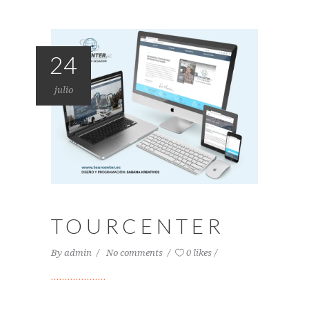
24
julio
TOURCENTER
By
admin
No comments
0 likes