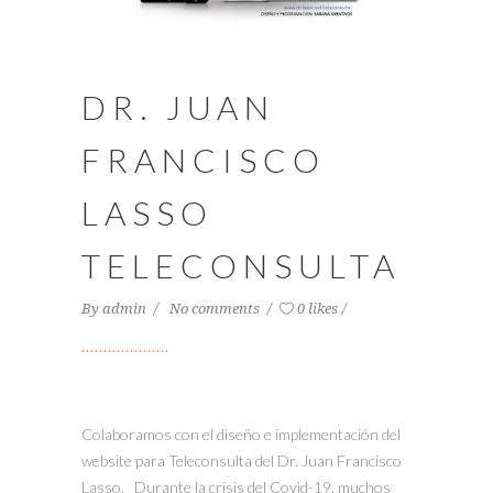
DR. JUAN
FRANCISCO
LASSO
TELECONSULTA
By
admin
No comments
0 likes
Colaboramos con el diseño e implementación del
website para Teleconsulta del Dr. Juan Francisco
Lasso. Durante la crisis del Covid-19, muchos