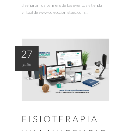
diseñaron los banners de los eventos y tienda
virtual de www.colecccionistaec.com....
27
julio
FISIOTERAPIA