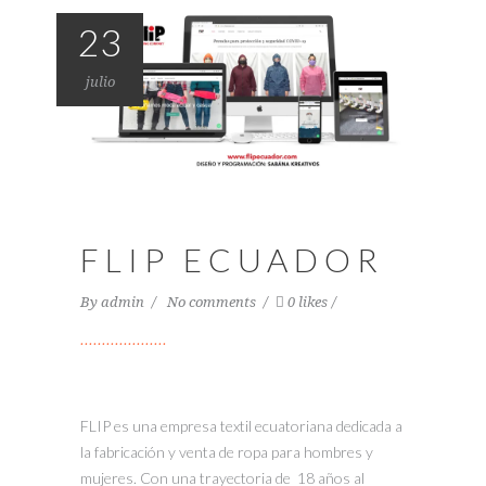
23
julio
FLIP ECUADOR
By
admin
No comments
0 likes
FLIP es una empresa textil ecuatoriana dedicada a
la fabricación y venta de ropa para hombres y
mujeres. Con una trayectoria de 18 años al