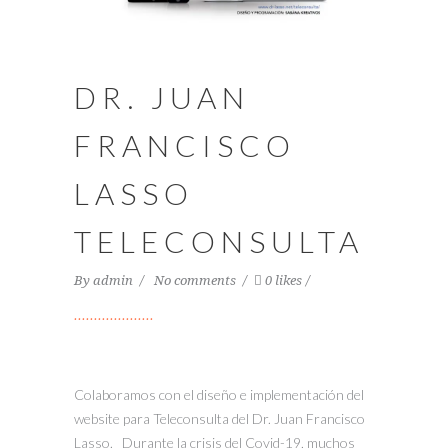
DR. JUAN
FRANCISCO
LASSO
TELECONSULTA
By
admin
No comments
0 likes
Colaboramos con el diseño e implementación del
website para Teleconsulta del Dr. Juan Francisco
Lasso. Durante la crisis del Covid-19, muchos