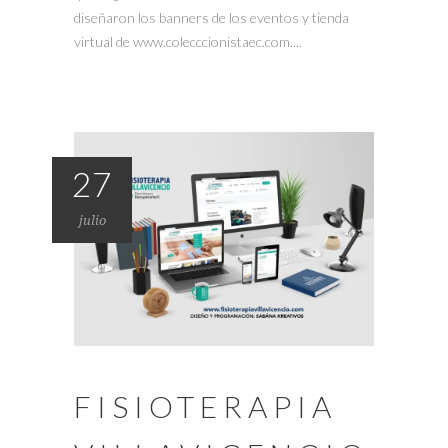
diseñaron los banners de los eventos y tienda
virtual de www.colecccionistaec.com....
27
julio
FISIOTERAPIA