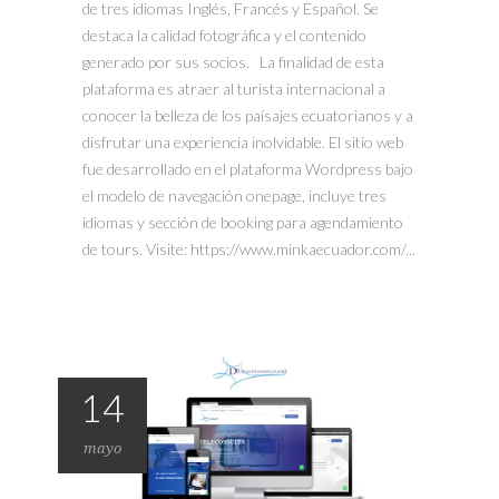
de tres idiomas Inglés, Francés y Español. Se
destaca la calidad fotográfica y el contenido
generado por sus socios. La finalidad de esta
plataforma es atraer al turista internacional a
conocer la belleza de los paísajes ecuatorianos y a
disfrutar una experiencia inolvidable. El sitio web
fue desarrollado en el plataforma Wordpress bajo
el modelo de navegación onepage, incluye tres
idiomas y sección de booking para agendamiento
de tours. Visite: https://www.minkaecuador.com/...
14
mayo