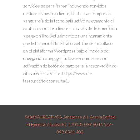
servicios se paralizaron incluyendo servicios
médicos. Nuestro cliente, Dr. Lasso siempre a la
vanguardia de la tecnología activó nuevamente el
contacto con sus clientes a través de Telemedicina
y pago on line. Actualmente es una herramienta
que le ha permitido. El sitio web fue desarrollado
en el plataforma Wordpress bajo el modelo de
navegación onepage, incluye e-commerce con
activación de botón de pago para la reservación de
citas médicas. Visite: https://www.dr-
lasso.net/teleconsulta/...
SABANA KREATIVOS: Amazonas y la Granja Edificio
El Ejecutivo 6to piso EC 170135 099 8046 527 -
099 8331 402