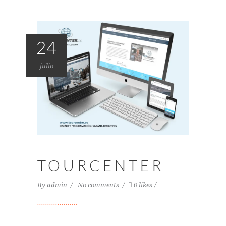
24
julio
TOURCENTER
By
admin
No comments
0 likes