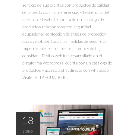
servicio de sus clientes con productos de calidad
de acuerdo con las preferencias y tendencias del
mercado. El website consta de un catálogo de
productos relacionados con seguridad
ocupacional, confección de trajes de protección
tipo overol, con todas las medidas de seguridad.
Impermeable, respirable, resistente y de baja
densidad. . El sitio web fue desarrollado en el
plataforma Wordpress, cuenta con un catálogo de
productos y acceso a chat directo con whatsapp.
Visite: FLIP ECUADOR...
18
junio