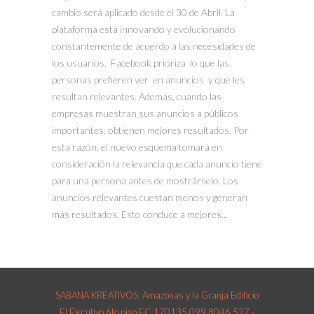
cambio será aplicado desde el 30 de Abril. La
plataforma está innovando y evolucionando
constantemente de acuerdo a las necesidades de
los usuarios. Facebook prioriza lo que las
personas prefieren ver en anuncios y que les
resultan relevantes. Además, cuando las
empresas muestran sus anuncios a públicos
importantes, obtienen mejores resultados. Por
esta razón, el nuevo esquema tomará en
consideración la relevancia que cada anuncio tiene
para una persona antes de mostrárselo. Los
anuncios relevantes cuestan menos y generan
más resultados. Esto conduce a mejores...
SABANA KREATIVOS: Amazonas y la Granja Edificio
El Ejecutivo 6to piso EC 170135 099 8046 527 -