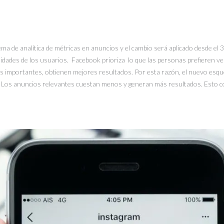
 de analítica de métricas en anuncios y el cambio será aplicado desde el 3
dades de los usuarios. Facebook prioriza lo que las personas prefieren ve
 importantes, obtienen mejores resultados. Por esta razón, el nuevo esqu
 Los anuncios relevantes cuestan menos y generan más resultados. Esto co