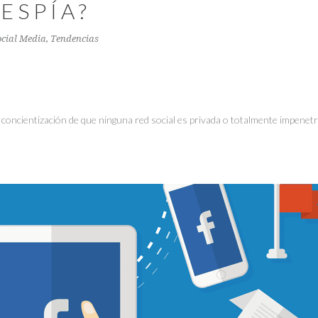
ESPÍA?
ocial Media
,
Tendencias
 concientización de que ninguna red social es privada o totalmente impenetra