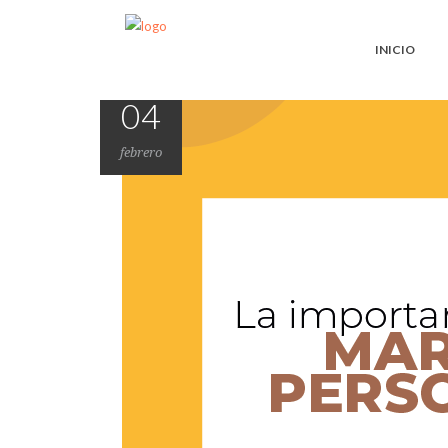
INICIO
04
febrero