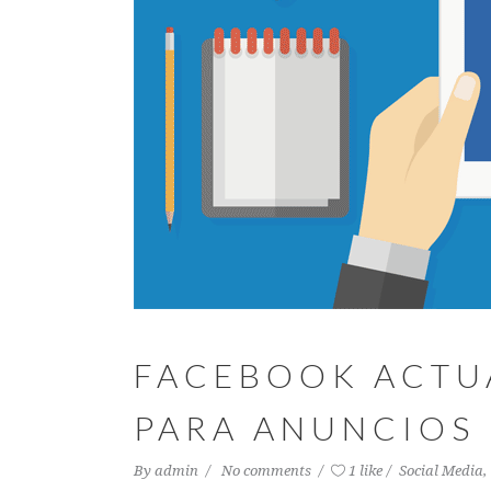
FACEBOOK ACTUA
PARA ANUNCIOS
By
admin
No comments
1 like
Social Media
,