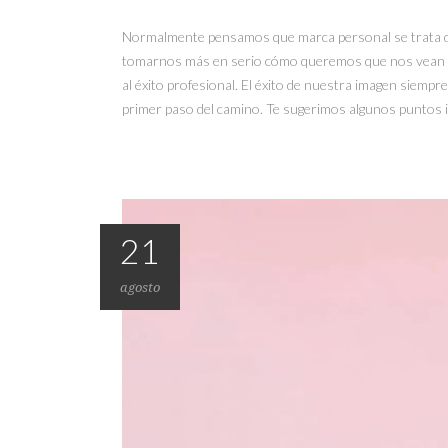
Normalmente pensamos que marca personal se trata de l
tomarnos más en serio cómo queremos que nos vean nue
al éxito profesional. El éxito de nuestra imagen siempr
primer paso del camino. Te sugerimos algunos puntos im
21
agosto