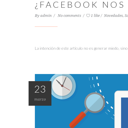
¿FACEBOOK NOS 
By
admin
No comments
1 like
Novedades
,
S
La intención de este artículo no es generar miedo, sino
23
marzo