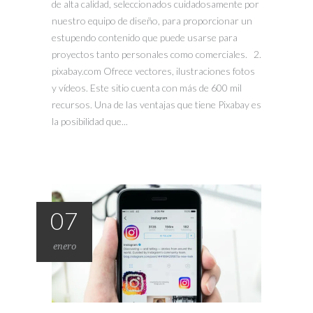
de alta calidad, seleccionados cuidadosamente por
nuestro equipo de diseño, para proporcionar un
estupendo contenido que puede usarse para
proyectos tanto personales como comerciales. 2.
pixabay.com Ofrece vectores, ilustraciones fotos
y vídeos. Este sitio cuenta con más de 600 mil
recursos. Una de las ventajas que tiene Pixabay es
la posibilidad que...
07
enero