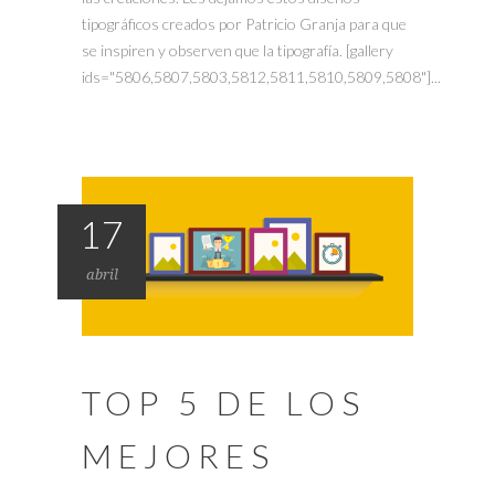
tipográficos creados por Patricio Granja para que
se inspiren y observen que la tipografía. [gallery
ids="5806,5807,5803,5812,5811,5810,5809,5808"]...
17
abril
TOP 5 DE LOS
MEJORES