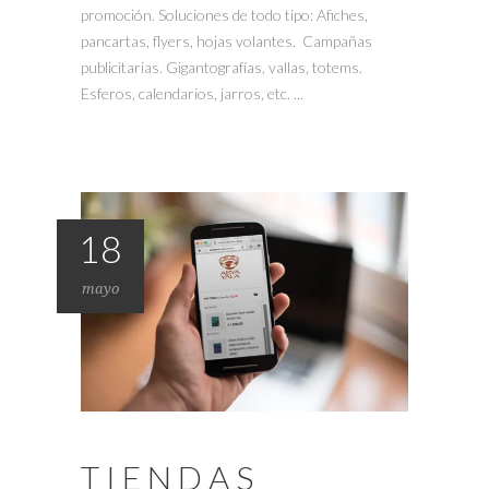
promoción. Soluciones de todo tipo: Afiches,
pancartas, flyers, hojas volantes. Campañas
publicitarias. Gigantografías, vallas, totems.
Esferos, calendarios, jarros, etc. ...
18
mayo
TIENDAS