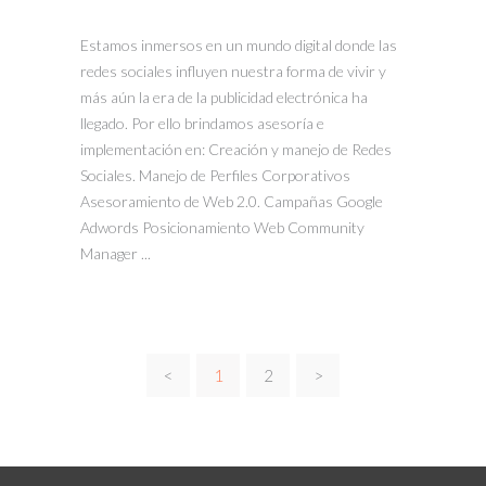
Estamos inmersos en un mundo digital donde las
redes sociales influyen nuestra forma de vivir y
más aún la era de la publicidad electrónica ha
llegado. Por ello brindamos asesoría e
implementación en: Creación y manejo de Redes
Sociales. Manejo de Perfiles Corporativos
Asesoramiento de Web 2.0. Campañas Google
Adwords Posicionamiento Web Community
Manager ...
<
1
2
>