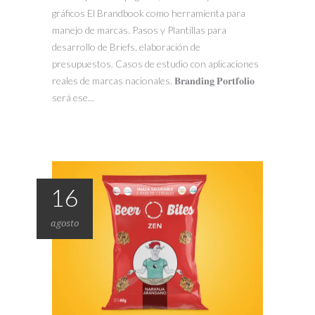
gráficos El Brandbook como herramienta para
manejo de marcas. Pasos y Plantillas para
desarrollo de Briefs, elaboración de
presupuestos. Casos de estudio con aplicaciones
reales de marcas nacionales. 𝐁𝐫𝐚𝐧𝐝𝐢𝐧𝐠 𝐏𝐨𝐫𝐭𝐟𝐨𝐥𝐢𝐨
será ese...
16
agosto