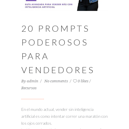
20 PROMPTS
PODEROSOS
PARA
VENDEDORES
By
admin
No comments
0 likes
Recursos
En el mundo actual, vender sin inteligencia
artificial es como intentar correr una maratón con
los ojos cerrados.