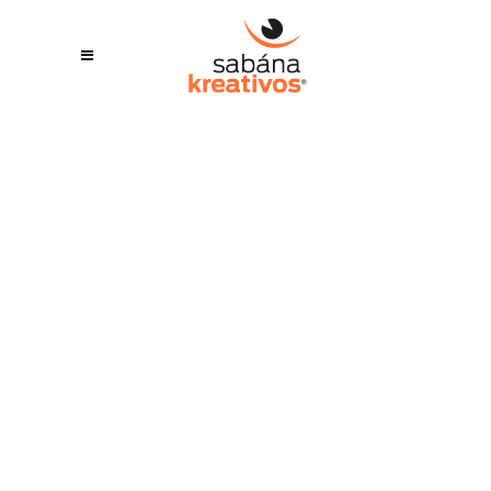
EL DISEÑO
EDITORIAL
EN TIEMPOS
DE UNA
CULTURA
DIGITAL
junio 10, 2018
READ MORE
EL REDISEÑO