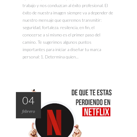
trabajo y nos conduzcan al éxito profesional. El
éxito de nuestra imagen siempre va a depender de
nuestro mensaje que queremos transmitir:
seguridad, fortaleza. resilencia, en fin, el
conocerse a sí mismo es el primer paso del
camino. Te sugerimos algunos puntos
importantes para iniciar a diseñar tu marca
personal: 1. Determina quien...
04
febrero