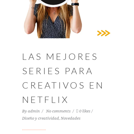
LAS MEJORES
SERIES PARA
CREATIVOS EN
NETFLIX
By
admin
No comments
0 likes
Diseño y creatividad
,
Novedades